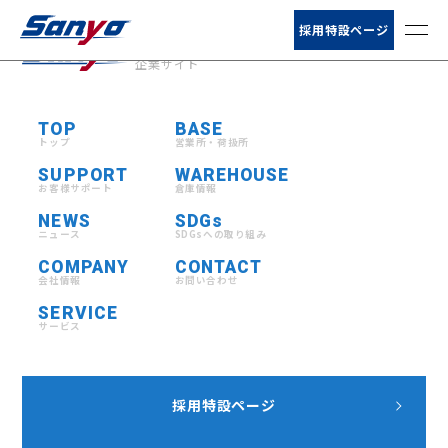
お客様サポート
採用特設ページ
山陽自動車運送株式会社
企業サイト
ニュース
TOP
BASE
会社情報
トップ
営業所・荷扱所
SUPPORT
WAREHOUSE
サービス
お客様サポート
倉庫情報
NEWS
SDGs
ニュース
SDGsへの取り組み
営業所・荷扱所
COMPANY
CONTACT
会社情報
お問い合わせ
倉庫情報
SERVICE
サービス
採用特設ページ