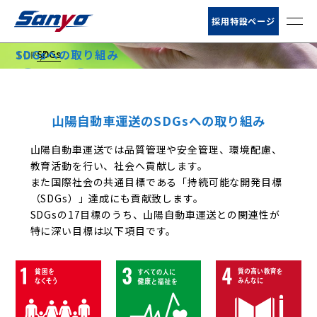
お客様サポート
採用特設ページ
SDGs
SDGsへの取り組み
TOP
ニュース
SDGs
会社情報
山陽自動車運送のSDGsへの取り組み
サービス
山陽自動車運送では品質管理や安全管理、環境配慮、
教育活動を行い、社会へ貢献します。
営業所・荷扱所
また国際社会の共通目標である「持続可能な開発目標
（SDGs）」達成にも貢献致します。
倉庫情報
SDGsの17目標のうち、山陽自動車運送との関連性が
特に深い目標は以下項目です。