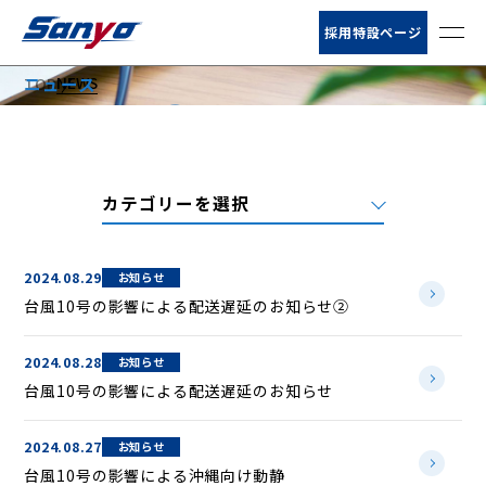
お客様サポート
採用特設ページ
NEWS
ニュース
TOP
ニュース
NEWS
会社情報
サービス
営業所・荷扱所
2024.08.29
お知らせ
台風10号の影響による配送遅延のお知らせ②
倉庫情報
2024.08.28
お知らせ
台風10号の影響による配送遅延のお知らせ
2024.08.27
お知らせ
台風10号の影響による沖縄向け動静