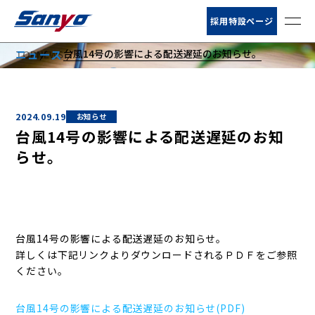
お客様サポート
採用特設ページ
台風14号の影響による配送遅延のお知らせ。
ニュース
TOP
NEWS
ニュース
NEWS
会社情報
2024.09.19
お知らせ
サービス
台風14号の影響による配送遅延のお知
らせ。
営業所・荷扱所
倉庫情報
台風14号の影響による配送遅延のお知らせ。
詳しくは下記リンクよりダウンロードされるＰＤＦをご参照
ください。
台風14号の影響による配送遅延のお知らせ(PDF)