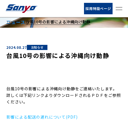
お客様サポート
採用特設ページ
台風10号の影響による沖縄向け動静
ニュース
TOP
NEWS
ニュース
NEWS
会社情報
2024.08.27
お知らせ
サービス
台風10号の影響による沖縄向け動静
営業所・荷扱所
倉庫情報
台風10号の影響による沖縄向け動静をご連絡いたします。
詳しくは下記リンクよりダウンロードされるＰＤＦをご参照
ください。
影響による配送の遅れについて(PDF)