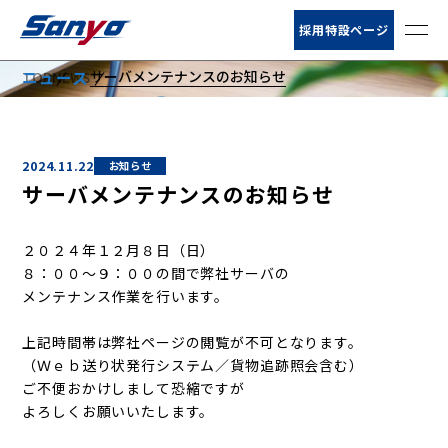
お客様サポート
採用特設ページ
サーバメンテナンスのお知らせ
ニュース
TOP
NEWS
ニュース
NEWS
会社情報
2024.11.22
お知らせ
サービス
サーバメンテナンスのお知らせ
営業所・荷扱所
２０２４年１２月８日（日）
８：００～９：００の間で弊社サーバの
倉庫情報
メンテナンス作業を行います。
上記時間帯は弊社ページの閲覧が不可となります。
（Ｗｅｂ送り状発行システム／貨物追跡照会含む）
ご不便おかけしまして恐縮ですが
よろしくお願いいたします。