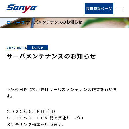
お客様サポート
採用特設ページ
サーバメンテナンスのお知らせ
ニュース
TOP
NEWS
ニュース
NEWS
会社情報
2025.06.06
お知らせ
サービス
サーバメンテナンスのお知らせ
営業所・荷扱所
倉庫情報
下記の日程にて、弊社サーバのメンテナンス作業を行いま
す。
２０２５年６月８日（日）
８：００～９：００の間で弊社サーバの
メンテナンス作業を行います。