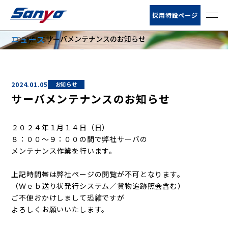
お客様サポート
採用特設ページ
サーバメンテナンスのお知らせ
ニュース
TOP
NEWS
ニュース
NEWS
会社情報
2024.01.05
お知らせ
サービス
サーバメンテナンスのお知らせ
営業所・荷扱所
２０２４年１月１４日（日）
８：００～９：００の間で弊社サーバの
倉庫情報
メンテナンス作業を行います。
上記時間帯は弊社ページの閲覧が不可となります。
（Ｗｅｂ送り状発行システム／貨物追跡照会含む）
ご不便おかけしまして恐縮ですが
よろしくお願いいたします。