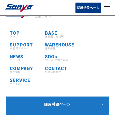
お客様サポート
採用特設ページ
山陽自動車運送株式会社
企業サイト
ニュース
TOP
BASE
会社情報
トップ
営業所・荷扱所
SUPPORT
WAREHOUSE
サービス
お客様サポート
倉庫情報
NEWS
SDGs
ニュース
SDGsへの取り組み
営業所・荷扱所
COMPANY
CONTACT
会社情報
お問い合わせ
倉庫情報
SERVICE
サービス
採用特設ページ