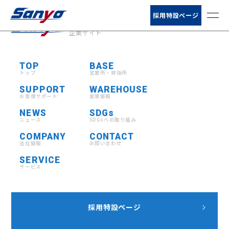
お客様サポート
採用特設ページ
山陽自動車運送株式会社
企業サイト
ニュース
TOP
BASE
会社情報
トップ
営業所・荷扱所
SUPPORT
WAREHOUSE
サービス
お客様サポート
倉庫情報
NEWS
SDGs
ニュース
SDGsへの取り組み
営業所・荷扱所
COMPANY
CONTACT
会社情報
お問い合わせ
倉庫情報
SERVICE
サービス
採用特設ページ